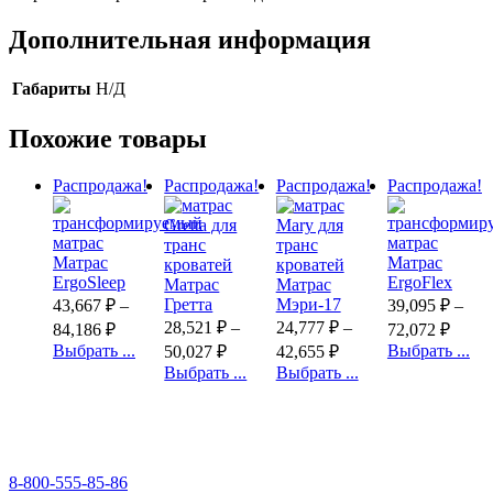
Дополнительная информация
Габариты
Н/Д
Похожие товары
Распродажа!
Распродажа!
Распродажа!
Распродажа!
Матрас
Матрас
ErgoSleep
ErgoFlex
Матрас
Матрас
Гретта
Мэри-17
43,667
₽
–
39,095
₽
–
28,521
₽
–
24,777
₽
–
84,186
₽
72,072
₽
Выбрать ...
Выбрать ...
50,027
₽
42,655
₽
Выбрать ...
Выбрать ...
8-800-555-85-86