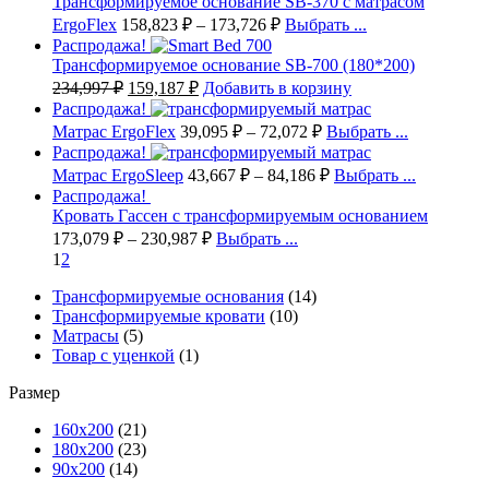
Трансформируемое основание SB-370 с матрасом
ErgoFlex
158,823
₽
–
173,726
₽
Выбрать ...
Распродажа!
Трансформируемое основание SB-700 (180*200)
234,997
₽
159,187
₽
Добавить в корзину
Распродажа!
Матрас ErgoFlex
39,095
₽
–
72,072
₽
Выбрать ...
Распродажа!
Матрас ErgoSleep
43,667
₽
–
84,186
₽
Выбрать ...
Распродажа!
Кровать Гассен с трансформируемым основанием
173,079
₽
–
230,987
₽
Выбрать ...
1
2
Трансформируемые основания
(14)
Трансформируемые кровати
(10)
Матрасы
(5)
Товар с уценкой
(1)
Размер
160х200
(21)
180х200
(23)
90х200
(14)