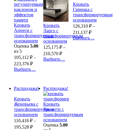
Кровать
Гарника с
трансформируемым
основанием
Кровать
Кровать
126,310
₽
–
Аннеси с
Ларго с
211,137
₽
трансформируемым
трансформируемым
Выбрать ...
основанием
основанием
Оценка
5.00
125,175
₽
–
из 5
210,570
₽
105,112
₽
–
Выбрать ...
223,376
₽
Выбрать ...
Распродажа!
Распродажа!
Кровать
Женевьева с
Кровать
трансформируемым
Тринити с
основанием
трансформируемым
основанием
110,418
₽
–
Оценка
5.00
195,528
₽