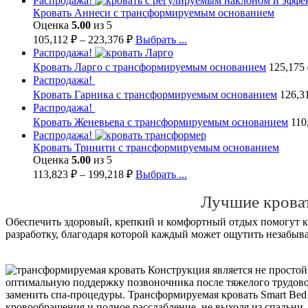
Распродажа!
Кровать Аннеси с трансформируемым основанием
Оценка
5.00
из 5
105,112
₽
–
223,376
₽
Выбрать ...
Распродажа!
Кровать Ларго с трансформируемым основанием
125,175
Распродажа!
Кровать Гарника с трансформируемым основанием
126,3
Распродажа!
Кровать Женевьева с трансформируемым основанием
110
Распродажа!
Кровать Тринити с трансформируемым основанием
Оценка
5.00
из 5
113,823
₽
–
199,218
₽
Выбрать ...
Лучшие крова
Обеспечить здоровый, крепкий и комфортный отдых помогут к
разработку, благодаря которой каждый может ощутить незабыва
Конструкция является не простой
оптимальную поддержку позвоночника после тяжелого трудово
заменить спа-процедуры. Трансформируемая кровать Smart Bed
кровообращения и полное расслабление, не выходя из спальни. 