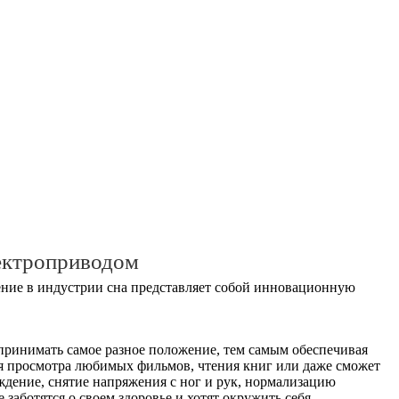
ектроприводом
ние в индустрии сна представляет собой инновационную
принимать самое разное положение, тем самым обеспечивая
ля просмотра любимых фильмов, чтения книг или даже сможет
ждение, снятие напряжения с ног и рук, нормализацию
заботятся о своем здоровье и хотят окружить себя