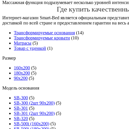
Массажная функция подразумевает несколько уровней интенсив
Где купить качественн
Интернет-магазин Smart-Bed является официальным представит
доставкой по всей стране и предоставлением гарантии на весь 
Трансформируемые основания
(14)
Трансформируемые кровати
(10)
Матрасы
(5)
Товар с уценкой
(1)
Размер
160х200
(5)
180х200
(5)
90х200
(5)
Модель основания
SB-300
(5)
SB-300 (2шт 90х200)
(5)
SB-301
(5)
SB-301 (2шт 90х200)
(5)
SB-320
(5)
SB-500i (160x200)
(5)
SB-500i (180x200)
(5)