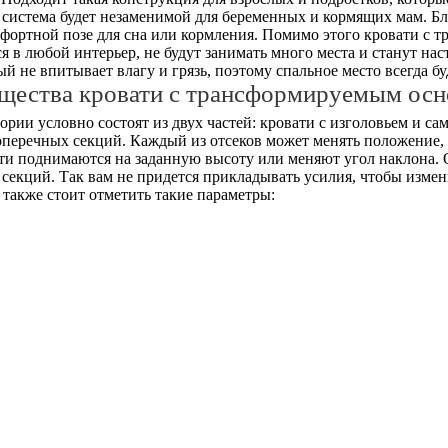
 система будет незаменимой для беременных и кормящих мам. 
мфортной позе для сна или кормления. Помимо этого кровати с
в любой интерьер, не будут занимать много места и станут на
й не впитывает влагу и грязь, поэтому спальное место всегда б
щества кровати с трансформируемым осн
рии условно состоят из двух частей: кровати с изголовьем и с
поперечных секций. Каждый из отсеков может менять положение
сти поднимаются на заданную высоту или меняют угол наклона.
секций. Так вам не придется прикладывать усилия, чтобы измен
также стоит отметить такие параметры: