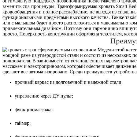
оптимальную поддержку позвоночника после тяжелого трудово
заменить спа-процедуры. Трансформируемая кровать Smart Bed
кровообращения и полное расслабление, не выходя из спальни. 
функциональными предметами высокого качества. Также такая
или с малышом будет просто расположиться в максимально ко
привлекательным дизайном. Поэтому они гармонично впишутся 
просто. Поверхность конструкции оформлена текстилем, которы
Преиму
Модели этой катего
мощной раме из углеродистой стали и состоит из нескольких 
пользователя. В зависимости от установленных параметров ча
массажем и электроприводом, который обеспечивает движение 
сделают все автоматизировано. Среди преимуществ устройства 
прочный каркас из долговечной и надежной стали;
управление через ДУ пульт;
функция массажа;
таймер;
фиксация изголовья под нужным углом;