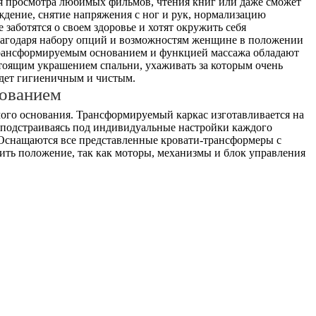
ля просмотра любимых фильмов, чтения книг или даже сможет
ждение, снятие напряжения с ног и рук, нормализацию
заботятся о своем здоровье и хотят окружить себя
Благодаря набору опций и возможностям женщине в положении
 трансформируемым основанием и функцией массажа обладают
стоящим украшением спальни, ухаживать за которым очень
удет гигиеничным и чистым.
ованием
амого основания. Трансформируемый каркас изготавливается на
, подстраиваясь под индивидуальные настройки каждого
 Оснащаются все представленные кровати-трансформеры с
ить положение, так как моторы, механизмы и блок управления