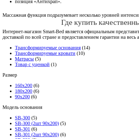
позиция «Антихрап».
Массажная функция подразумевает несколько уровней интенсив
Где купить качественн
Интернет-магазин Smart-Bed является официальным представит
доставкой по всей стране и предоставлением гарантии на весь 
Трансформируемые основания
(14)
Трансформируемые кровати
(10)
Матрасы
(5)
Товар с уценкой
(1)
Размер
160х200
(6)
180х200
(6)
90х200
(6)
Модель основания
SB-300
(5)
SB-300 (2шт 90х200)
(5)
SB-301
(6)
SB-301 (2шт 90х200)
(6)