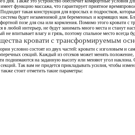
го дня. Также это устройство обеспечит комфортные условия д
 имеет функцию массажа, что гарантирует приятное времяпрово
Подходит такая конструкция для взрослых и подростков, которые 
 система будет незаменимой для беременных и кормящих мам. 
мфортной позе для сна или кормления. Помимо этого кровати с
в любой интерьер, не будут занимать много места и станут на
й не впитывает влагу и грязь, поэтому спальное место всегда б
щества кровати с трансформируемым осн
рии условно состоят из двух частей: кровати с изголовьем и с
поперечных секций. Каждый из отсеков может менять положение
сти поднимаются на заданную высоту или меняют угол наклона.
секций. Так вам не придется прикладывать усилия, чтобы измен
также стоит отметить такие параметры: