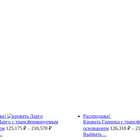
жа!
Распродажа!
Ларго с трансформируемым
Кровать Гарника с транс
ем
125,175
₽
–
210,570
₽
основанием
126,310
₽
–
2
..
Выбрать ...