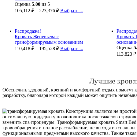
Оценка
5.00
из 5
105,112
₽
–
223,376
₽
Выбрать ...
Распродажа!
Распрода
Кровать Женевьева с
Кровать 
трансформируемым основанием
основани
Оценка
5
110,418
₽
–
195,528
₽
Выбрать ...
113,823
₽
Лучшие крова
Обеспечить здоровый, крепкий и комфортный отдых помогут к
разработку, благодаря которой каждый может ощутить незабыва
Конструкция является не простой
оптимальную поддержку позвоночника после тяжелого трудово
заменить спа-процедуры. Трансформируемая кровать Smart Bed
кровообращения и полное расслабление, не выходя из спальни. 
функциональными предметами высокого качества. Также такая