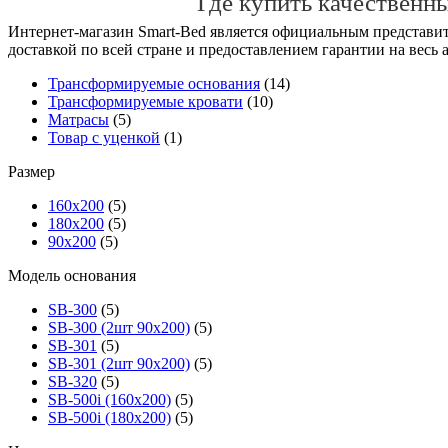
Где купить качественн
Интернет-магазин Smart-Bed является официальным представит
доставкой по всей стране и предоставлением гарантии на весь 
Трансформируемые основания
(14)
Трансформируемые кровати
(10)
Матрасы
(5)
Товар с уценкой
(1)
Размер
160х200
(5)
180х200
(5)
90х200
(5)
Модель основания
SB-300
(5)
SB-300 (2шт 90х200)
(5)
SB-301
(5)
SB-301 (2шт 90х200)
(5)
SB-320
(5)
SB-500i (160x200)
(5)
SB-500i (180x200)
(5)