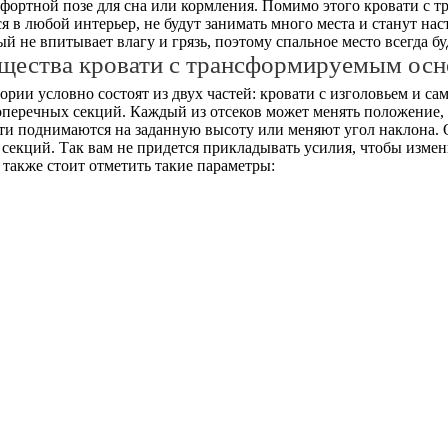
мфортной позе для сна или кормления. Помимо этого кровати с
в любой интерьер, не будут занимать много места и станут на
й не впитывает влагу и грязь, поэтому спальное место всегда б
щества кровати с трансформируемым осн
рии условно состоят из двух частей: кровати с изголовьем и с
поперечных секций. Каждый из отсеков может менять положение
сти поднимаются на заданную высоту или меняют угол наклона.
секций. Так вам не придется прикладывать усилия, чтобы измен
также стоит отметить такие параметры: