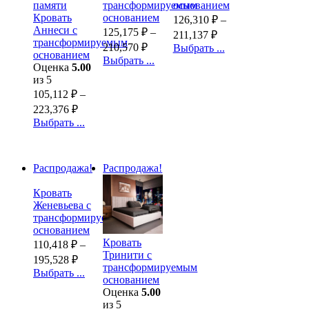
трансформируемым
основанием
Кровать
основанием
126,310
₽
–
Аннеси с
125,175
₽
–
211,137
₽
трансформируемым
210,570
₽
Выбрать ...
основанием
Выбрать ...
Оценка
5.00
из 5
105,112
₽
–
223,376
₽
Выбрать ...
Распродажа!
Распродажа!
Кровать
Женевьева с
трансформируемым
основанием
Кровать
110,418
₽
–
Тринити с
195,528
₽
трансформируемым
Выбрать ...
основанием
Оценка
5.00
из 5