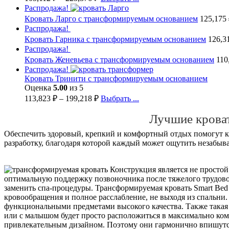
Распродажа!
Кровать Ларго с трансформируемым основанием
125,175
Распродажа!
Кровать Гарника с трансформируемым основанием
126,3
Распродажа!
Кровать Женевьева с трансформируемым основанием
110
Распродажа!
Кровать Тринити с трансформируемым основанием
Оценка
5.00
из 5
113,823
₽
–
199,218
₽
Выбрать ...
Лучшие крова
Обеспечить здоровый, крепкий и комфортный отдых помогут к
разработку, благодаря которой каждый может ощутить незабыва
Конструкция является не простой
оптимальную поддержку позвоночника после тяжелого трудово
заменить спа-процедуры. Трансформируемая кровать Smart Bed
кровообращения и полное расслабление, не выходя из спальни. 
функциональными предметами высокого качества. Также такая
или с малышом будет просто расположиться в максимально ко
привлекательным дизайном. Поэтому они гармонично впишутся 