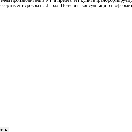
елем производителя в РФ и предлагает купить трансформируему
ассортимент сроком на 3 года. Получить консультацию и оформит
вать