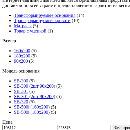
Интернет-магазин Smart-Bed является официальным представит
доставкой по всей стране и предоставлением гарантии на весь 
Трансформируемые основания
(14)
Трансформируемые кровати
(10)
Матрасы
(5)
Товар с уценкой
(1)
Размер
160х200
(5)
180х200
(5)
90х200
(5)
Модель основания
SB-300
(5)
SB-300 (2шт 90х200)
(5)
SB-301
(5)
SB-301 (2шт 90х200)
(5)
SB-320
(5)
SB-500i (160x200)
(5)
SB-500i (180x200)
(5)
Цена
Фильтро