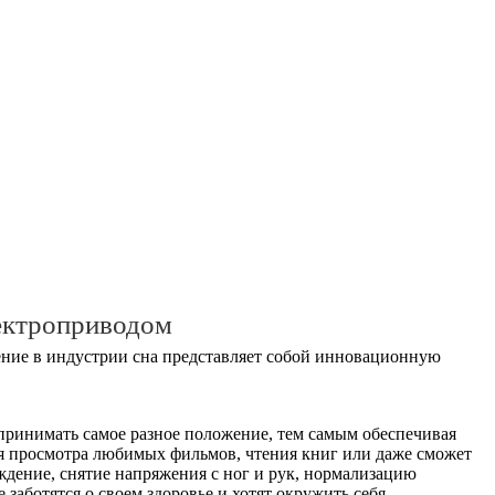
ектроприводом
ние в индустрии сна представляет собой инновационную
принимать самое разное положение, тем самым обеспечивая
ля просмотра любимых фильмов, чтения книг или даже сможет
ждение, снятие напряжения с ног и рук, нормализацию
заботятся о своем здоровье и хотят окружить себя