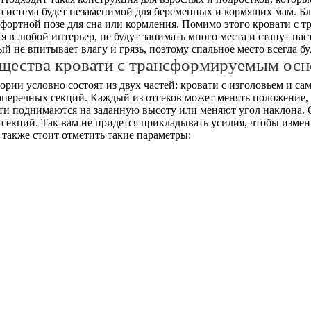
 система будет незаменимой для беременных и кормящих мам. 
мфортной позе для сна или кормления. Помимо этого кровати с
в любой интерьер, не будут занимать много места и станут на
й не впитывает влагу и грязь, поэтому спальное место всегда б
щества кровати с трансформируемым осн
рии условно состоят из двух частей: кровати с изголовьем и с
поперечных секций. Каждый из отсеков может менять положение
сти поднимаются на заданную высоту или меняют угол наклона.
секций. Так вам не придется прикладывать усилия, чтобы измен
также стоит отметить такие параметры: