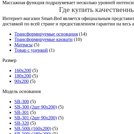
Массажная функция подразумевает несколько уровней интенсив
Где купить качественн
Интернет-магазин Smart-Bed является официальным представит
доставкой по всей стране и предоставлением гарантии на весь 
Трансформируемые основания
(14)
Трансформируемые кровати
(10)
Матрасы
(5)
Товар с уценкой
(1)
Размер
160х200
(5)
180х200
(5)
90х200
(5)
Модель основания
SB-300
(5)
SB-300 (2шт 90х200)
(5)
SB-301
(5)
SB-301 (2шт 90х200)
(5)
SB-320
(5)
SB-500i (160x200)
(5)
SB-500i (180x200)
(5)