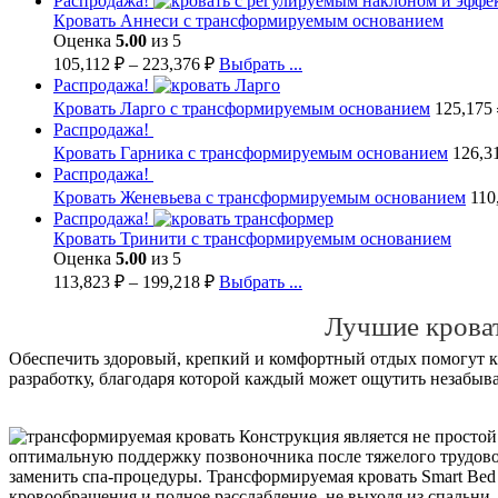
Распродажа!
Кровать Аннеси с трансформируемым основанием
Оценка
5.00
из 5
105,112
₽
–
223,376
₽
Выбрать ...
Распродажа!
Кровать Ларго с трансформируемым основанием
125,175
Распродажа!
Кровать Гарника с трансформируемым основанием
126,3
Распродажа!
Кровать Женевьева с трансформируемым основанием
110
Распродажа!
Кровать Тринити с трансформируемым основанием
Оценка
5.00
из 5
113,823
₽
–
199,218
₽
Выбрать ...
Лучшие крова
Обеспечить здоровый, крепкий и комфортный отдых помогут к
разработку, благодаря которой каждый может ощутить незабыва
Конструкция является не простой
оптимальную поддержку позвоночника после тяжелого трудово
заменить спа-процедуры. Трансформируемая кровать Smart Bed
кровообращения и полное расслабление, не выходя из спальни. 