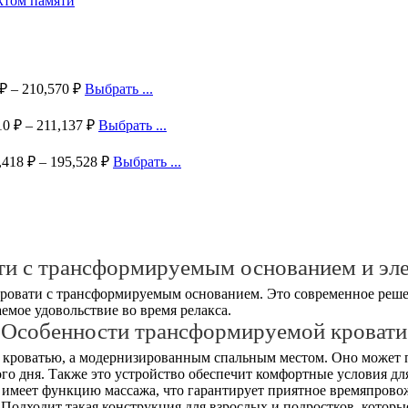
₽
–
210,570
₽
Выбрать ...
10
₽
–
211,137
₽
Выбрать ...
,418
₽
–
195,528
₽
Выбрать ...
ти с трансформируемым основанием и эл
ровати с трансформируемым основанием. Это современное реше
емое удовольствие во время релакса.
Особенности трансформируемой кровати
 кроватью, а модернизированным спальным местом. Оно может 
го дня. Также это устройство обеспечит комфортные условия д
 имеет функцию массажа, что гарантирует приятное времяпрово
Подходит такая конструкция для взрослых и подростков, которые 