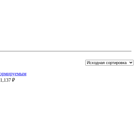
формируемым
11,137
₽