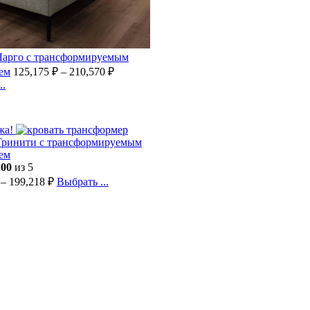
Ларго с трансформируемым
ем
125,175
₽
–
210,570
₽
..
жа!
Тринити с трансформируемым
ем
.00
из 5
–
199,218
₽
Выбрать ...