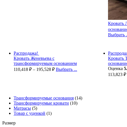
Кровать 
основани
Выбрать .
Распродажа!
Распрода
Кровать Женевьева с
Кровать 
трансформируемым основанием
основани
Оценка
5
110,418
₽
–
195,528
₽
Выбрать ...
113,823
₽
Трансформируемые основания
(14)
Трансформируемые кровати
(10)
Матрасы
(5)
Товар с уценкой
(1)
Размер