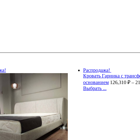
жа!
Распродажа!
Кровать Гарника с транс
основанием
126,310
₽
–
2
Выбрать ...