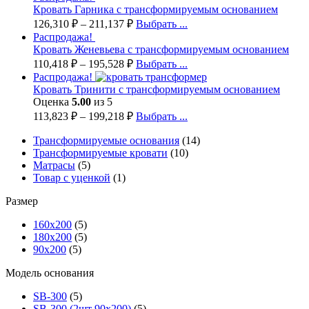
Кровать Гарника с трансформируемым основанием
126,310
₽
–
211,137
₽
Выбрать ...
Распродажа!
Кровать Женевьева с трансформируемым основанием
110,418
₽
–
195,528
₽
Выбрать ...
Распродажа!
Кровать Тринити с трансформируемым основанием
Оценка
5.00
из 5
113,823
₽
–
199,218
₽
Выбрать ...
Трансформируемые основания
(14)
Трансформируемые кровати
(10)
Матрасы
(5)
Товар с уценкой
(1)
Размер
160х200
(5)
180х200
(5)
90х200
(5)
Модель основания
SB-300
(5)
SB-300 (2шт 90х200)
(5)