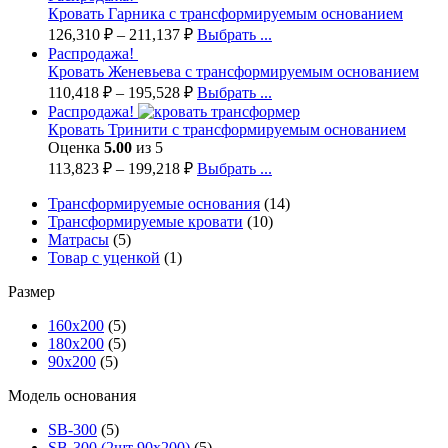
Кровать Гарника с трансформируемым основанием
126,310
₽
–
211,137
₽
Выбрать ...
Распродажа!
Кровать Женевьева с трансформируемым основанием
110,418
₽
–
195,528
₽
Выбрать ...
Распродажа!
Кровать Тринити с трансформируемым основанием
Оценка
5.00
из 5
113,823
₽
–
199,218
₽
Выбрать ...
Трансформируемые основания
(14)
Трансформируемые кровати
(10)
Матрасы
(5)
Товар с уценкой
(1)
Размер
160х200
(5)
180х200
(5)
90х200
(5)
Модель основания
SB-300
(5)
SB-300 (2шт 90х200)
(5)