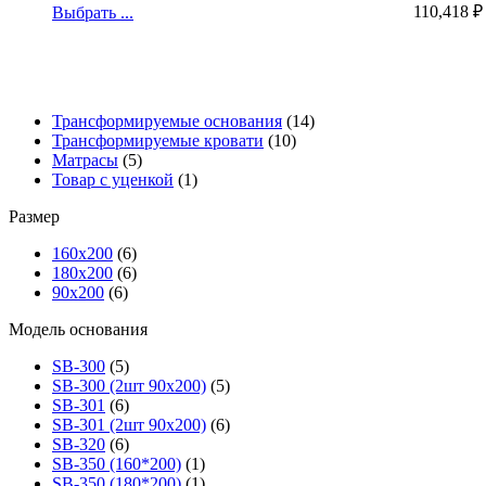
110,418
₽
Выбрать ...
Трансформируемые основания
(14)
Трансформируемые кровати
(10)
Матрасы
(5)
Товар с уценкой
(1)
Размер
160х200
(6)
180х200
(6)
90х200
(6)
Модель основания
SB-300
(5)
SB-300 (2шт 90х200)
(5)
SB-301
(6)
SB-301 (2шт 90х200)
(6)
SB-320
(6)
SB-350 (160*200)
(1)
SB-350 (180*200)
(1)