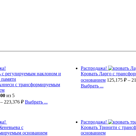
жа!
Распродажа!
Кровать Ларго с трансфо
основанием
125,175
₽
–
2
Аннеси с трансформируемым
Выбрать ...
ем
.00
из 5
–
223,376
₽
Выбрать ...
жа!
Распродажа!
Женевьева с
Кровать Тринити с тран
мируемым основанием
основанием