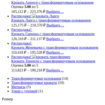
Кровать Аннеси с трансформируемым основанием
Оценка
5.00
из 5
105,112
₽
–
223,376
₽
Выбрать ...
Распродажа!
Кровать Ларго с трансформируемым основанием
125,175
₽
–
210,570
₽
Выбрать ...
Распродажа!
Кровать Гарника с трансформируемым основанием
126,310
₽
–
211,137
₽
Выбрать ...
Распродажа!
Кровать Женевьева с трансформируемым основанием
110,418
₽
–
195,528
₽
Выбрать ...
Распродажа!
Кровать Тринити с трансформируемым основанием
Оценка
5.00
из 5
113,823
₽
–
199,218
₽
Выбрать ...
Трансформируемые основания
(14)
Трансформируемые кровати
(10)
Матрасы
(5)
Товар с уценкой
(1)
Размер