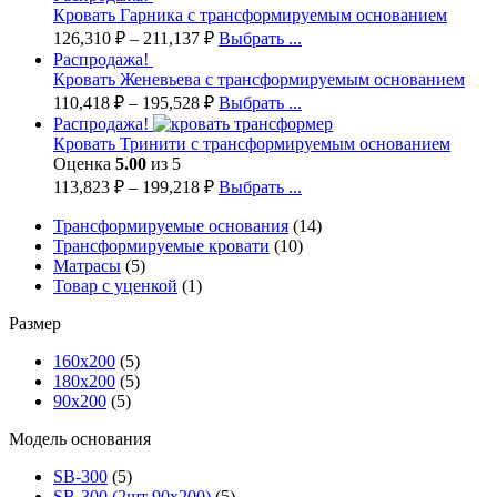
Кровать Гарника с трансформируемым основанием
126,310
₽
–
211,137
₽
Выбрать ...
Распродажа!
Кровать Женевьева с трансформируемым основанием
110,418
₽
–
195,528
₽
Выбрать ...
Распродажа!
Кровать Тринити с трансформируемым основанием
Оценка
5.00
из 5
113,823
₽
–
199,218
₽
Выбрать ...
Трансформируемые основания
(14)
Трансформируемые кровати
(10)
Матрасы
(5)
Товар с уценкой
(1)
Размер
160х200
(5)
180х200
(5)
90х200
(5)
Модель основания
SB-300
(5)
SB-300 (2шт 90х200)
(5)