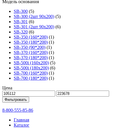
Модель основания
SB-300
(5)
SB-300 (2шт 90х200)
(5)
SB-301
(6)
SB-301 (2шт 90х200)
(6)
SB-320
(6)
SB-350 (160*200)
(1)
SB-350 (180*200)
(1)
SB-350 (90*200)
(1)
SB-370 (160*200)
(1)
SB-370 (180*200)
(1)
SB-500i (160x200)
(5)
SB-500i (180x200)
(6)
SB-700 (160*200)
(1)
SB-700 (180*200)
(1)
Цена
Фильтровать
8-800-555-85-86
Главная
Каталог